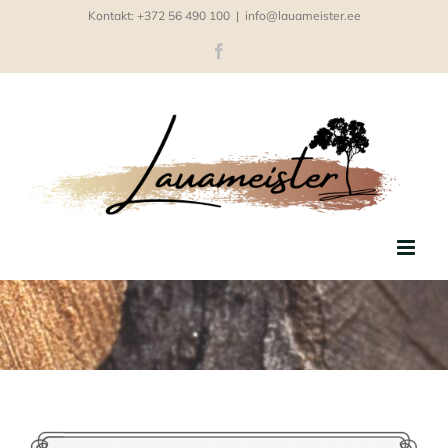
Skip
Kontakt: +372 56 490 100
|
info@lauameister.ee
to
Facebook
content
Hinnakiri